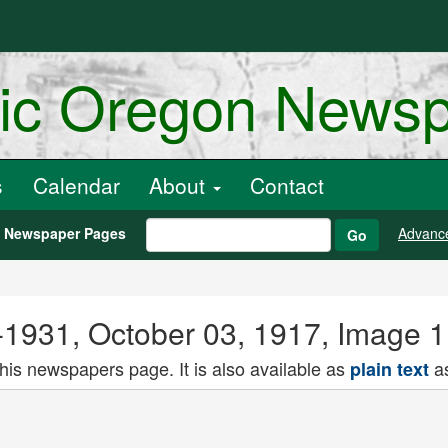
ric Oregon News
s
Calendar
About
Contact
h Newspaper Pages
Advanc
Go
??-1931, October 03, 1917, Image 1
this newspapers page. It is also available as
as
plain text