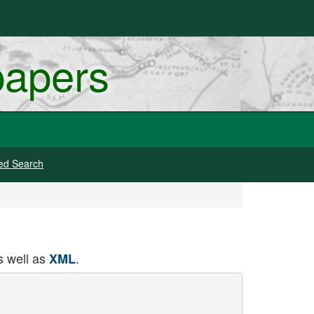
papers
ed Search
 well as
.
XML