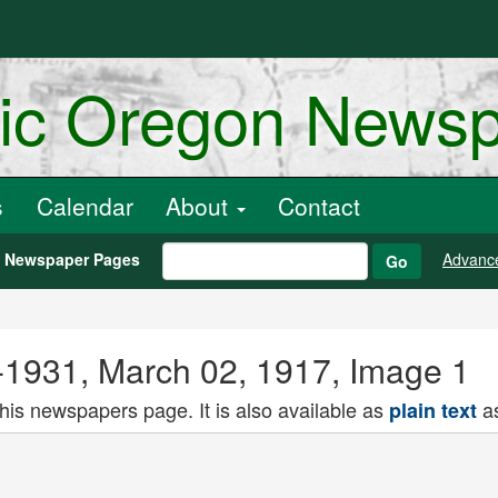
ric Oregon News
s
Calendar
About
Contact
h Newspaper Pages
Advanc
Go
??-1931, March 02, 1917, Image 1
this newspapers page. It is also available as
as
plain text