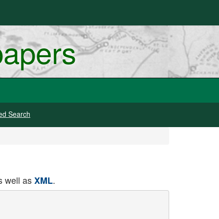
papers
ed Search
 well as
.
XML